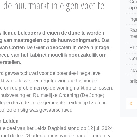
op de huurmarkt in eigen voet te
Gro
op 
Ing
Ran
llende beleggers dreigen de dupe te worden
met
ng van maatregelen op de huurwoningmarkt. Dat
Pri
van Corten De Geer Advocaten in deze bijdrage.
reep van het kabinet mogelijk noodzakelijk om
Co
erstellen.
Po
rd gewaarschuwd voor de potentieel negatieve
 van alle wet- en regelgeving die het vorige
pri
ste om de problemen op de woningmarkt op te lossen.
shuisvesting en Ruimtelijke Ordening (De Jonge)
gen terzijde. In de gemeente Leiden lijkt zich nu
«
voor zo ernstig was gewaarschuwd.
n Leiden
le deel van het Leids Dagblad stond op 12 juli 2024
met de titel ‘Studentenhuis van de hand’. Leiden is