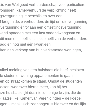
is van Wet goed verhuurderschap voor particuliere
oningen (kamerverhuur) de verplichting heeft
gsvergunning te beschikken over een
24 kregen deze verhuurders de tijd om die vergunning
e vergunning én/of aan een omzettingsvergunning
vend optreden met een last onder dwangsom en
p dit moment heeft slechts de helft van de verhuurders
agd en nog niet één kwart een
nken aan verkoop van hun verkamerde woningen,
rtikel melding van een huisbaas die heeft besloten
 de studentenwoning appartementen te gaan
ten op straat komen te staan. Omdat de studenten
racten, waarover hierna meer, kan hij het
ze huisbaas lijkt dus niet de enige te zijn, die de
Plaatselijke Kamer van Verenigingen – de koepel
en – maakt zich zeer ongerust hierover en dat lijkt