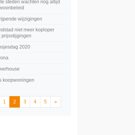
te steden wachten nog altijd
woonbeleid
rijpende wijzigingen
dstad niet meer koploper
 prijsstijgingen
nsjesdag 2020
rona
werhouse
js koopwoningen
1
2
3
4
5
»