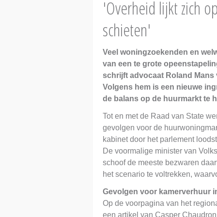
'Overheid lijkt zich 
schieten'
Veel woningzoekenden en welwi
van een te grote opeenstapeli
schrijft advocaat Roland Mans 
Volgens hem is een nieuwe ing
de balans op de huurmarkt te h
Tot en met de Raad van State we
gevolgen voor de huurwoningmarkt
kabinet door het parlement lood
De voormalige minister van Volk
schoof de meeste bezwaren daarte
het scenario te voltrekken, waar
Gevolgen voor kamerverhuur i
Op de voorpagina van het regiona
een artikel van Casper Chaudron 