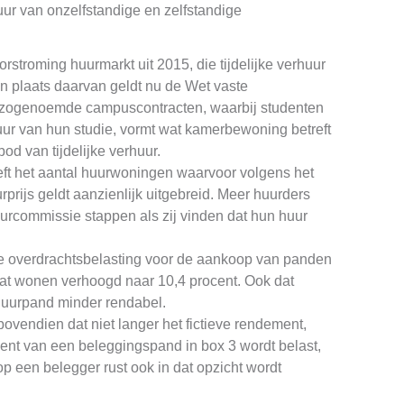
uur van onzelfstandige en zelfstandige
orstroming huurmarkt uit 2015, die tijdelijke verhuur
 In plaats daarvan geldt nu de Wet vaste
g zogenoemde campuscontracten, waarbij studenten
ur van hun studie, vormt wat kamerbewoning betreft
od van tijdelijke verhuur.
ft het aantal huurwoningen waarvoor volgens het
rprijs geldt aanzienlijk uitgebreid. Meer huurders
rcommissie stappen als zij vinden dat hun huur
de overdrachtsbelasting voor de aankoop van panden
aat wonen verhoogd naar 10,4 procent. Ook dat
huurpand minder rendabel.
ovendien dat niet langer het fictieve rendement,
ent van een beleggingspand in box 3 wordt belast,
op een belegger rust ook in dat opzicht wordt