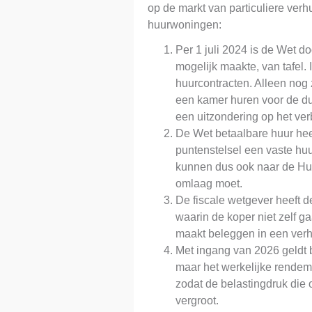
op de markt van particuliere verh
huurwoningen:
Per 1 juli 2024 is de Wet do
mogelijk maakte, van tafel.
huurcontracten. Alleen no
een kamer huren voor de du
een uitzondering op het verb
De Wet betaalbare huur hee
puntenstelsel een vaste huu
kunnen dus ook naar de Huu
omlaag moet.
De fiscale wetgever heeft 
waarin de koper niet zelf g
maakt beleggen in een ver
Met ingang van 2026 geldt b
maar het werkelijke rendem
zodat de belastingdruk die 
vergroot.