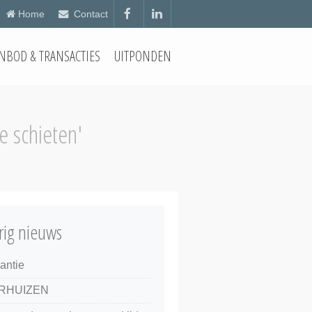
Home
Contact
NBOD & TRANSACTIES
UITPONDEN
e schieten'
rig nieuws
antie
RHUIZEN