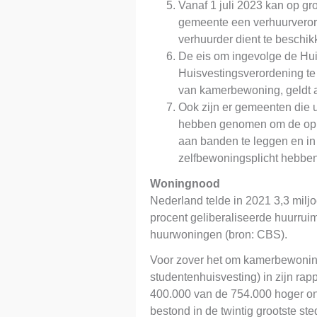
Vanaf 1 juli 2023 kan op g
gemeente een verhuurverord
verhuurder dient te beschi
De eis om ingevolge de Hui
Huisvestingsverordening te
van kamerbewoning, geldt a
Ook zijn er gemeenten die
hebben genomen om de opko
aan banden te leggen en in
zelfbewoningsplicht hebben
Woningnood
Nederland telde in 2021 3,3 milj
procent geliberaliseerde huurruim
huurwoningen (bron: CBS).
Voor zover het om kamerbewonin
studentenhuisvesting) in zijn ra
400.000 van de 754.000 hoger on
bestond in de twintig grootste st