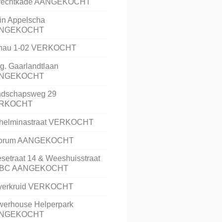
rechtkade AANGEKOCHT
in Appelscha
NGEKOCHT
nau 1-02 VERKOCHT
g. Gaarlandtlaan
NGEKOCHT
ndschapsweg 29
RKOCHT
lhelminastraat VERKOCHT
 Forum AANGEKOCHT
esetraat 14 & Weeshuisstraat
ABC AANGEKOCHT
verkruid VERKOCHT
erhouse Helperpark
NGEKOCHT