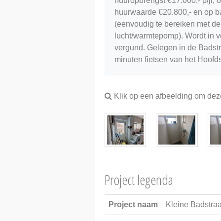
huuropbrengst €17.000,- p/jr, 
huurwaarde €20.800,- en op ba
(eenvoudig te bereiken met de 
lucht/warmtepomp). Wordt in v
vergund. Gelegen in de Badst
minuten fietsen van het Hoofds
Klik op een afbeelding om deze
Project legenda
Project naam
Kleine Badstraa