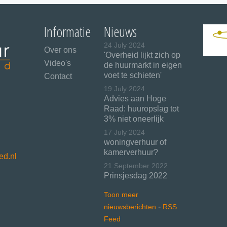
Informatie
Nieuws
24 July 2024
Over ons
'Overheid lijkt zich op
Video's
de huurmarkt in eigen
voet te schieten'
Contact
19 July 2024
Advies aan Hoge
Raad: huuropslag tot
3% niet oneerlijk
17 July 2024
woningverhuur of
kamerverhuur?
ed.nl
21 September 2022
Prinsjesdag 2022
Toon meer
-
nieuwsberichten
RSS
Feed