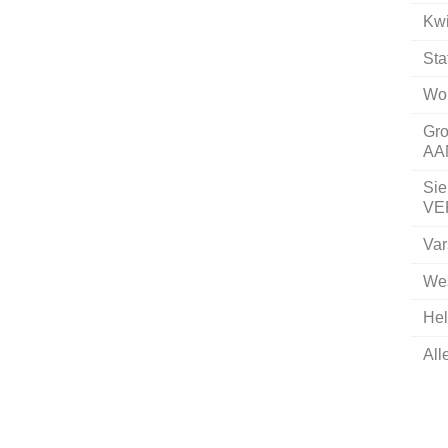
Kw
St
Wo
Gro
AA
Sie
VE
Va
We
He
All