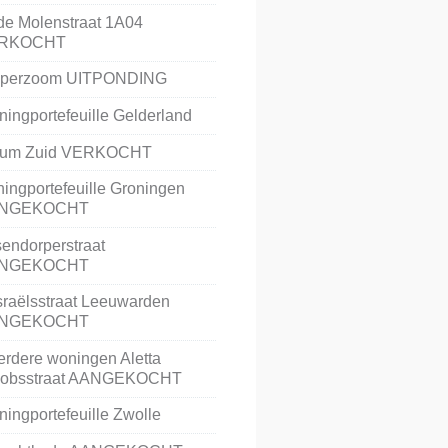
e Molenstraat 1A04
RKOCHT
lperzoom UITPONDING
ingportefeuille Gelderland
rum Zuid VERKOCHT
ingportefeuille Groningen
NGEKOCHT
endorperstraat
NGEKOCHT
Israëlsstraat Leeuwarden
NGEKOCHT
rdere woningen Aletta
cobsstraat AANGEKOCHT
ingportefeuille Zwolle