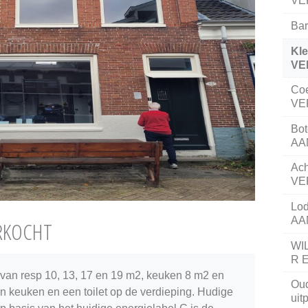
VE
Ba
Kle
VE
Coe
VE
Bot
AA
Ach
VE
Lod
AA
ERKOCHT
WI
R 
an resp 10, 13, 17 en 19 m2, keuken 8 m2 en
Oud
n keuken en een toilet op de verdieping. Hudige
ui