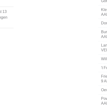
Go
Kle
t 13
AA
ngen
Do
Bur
AA
La
VE
Wi
't
Fri
9 
Oe
Pow
AA