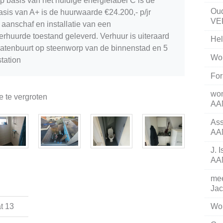
op basis van het huidige energielabel C is de
Oud
sis van A+ is de huurwaarde €24.200,- p/jr
VE
aanschaf en installatie van een
erhuurde toestand geleverd. Verhuur is uiteraard
He
ratenbuurt op steenworp van de binnenstad en 5
Won
tation
Fo
won
 te vergroten
AA
Ass
AA
J. 
AA
mee
Ja
t 13
Won