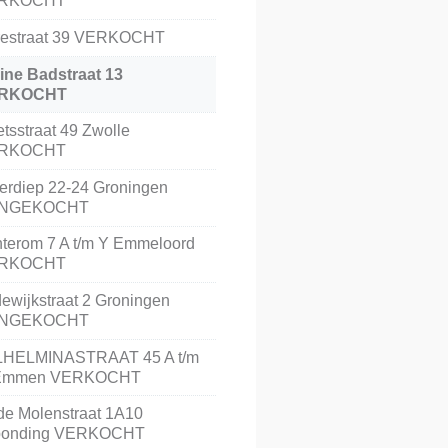
RKOCHT
restraat 39 VERKOCHT
ine Badstraat 13
RKOCHT
tsstraat 49 Zwolle
RKOCHT
erdiep 22-24 Groningen
NGEKOCHT
terom 7 A t/m Y Emmeloord
RKOCHT
ewijkstraat 2 Groningen
NGEKOCHT
LHELMINASTRAAT 45 A t/m
Emmen VERKOCHT
e Molenstraat 1A10
tponding VERKOCHT